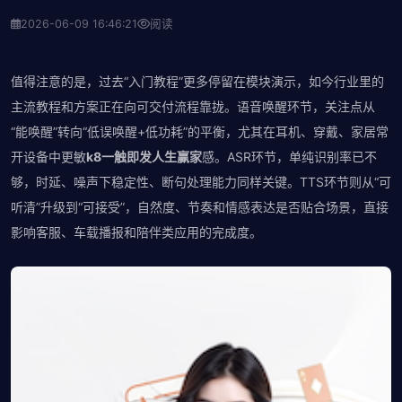
2026-06-09 16:46:21
阅读
值得注意的是，过去“入门教程”更多停留在模块演示，如今行业里的
主流教程和方案正在向可交付流程靠拢。语音唤醒环节，关注点从
“能唤醒”转向“低误唤醒+低功耗”的平衡，尤其在耳机、穿戴、家居常
开设备中更敏
k8一触即发人生赢家
感。ASR环节，单纯识别率已不
够，时延、噪声下稳定性、断句处理能力同样关键。TTS环节则从“可
听清”升级到“可接受”，自然度、节奏和情感表达是否贴合场景，直接
影响客服、车载播报和陪伴类应用的完成度。