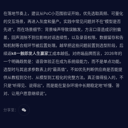
在落地节奏上，建议从PoC小范围验证开始，优先选取高频、可量化
的交互场景，再进入灰度和量产。实践中常见问题并不在“模型是否
先进”，而在场景细节：背景噪声导致误触发，方言口音造成识别偏
差，回声消除不到位影响对话连续性，以及录音权限、数据留存和告
知机制等合规环节被后置处理。越早把这些问题前置到选型阶段，后
续返
k8一触即发人生赢家
工成本越低。对终端品牌而言，2026年的
一个明确趋势是：语音体验正在成为系统级能力，而不是单点功能。
选型时与其追求参数表上的“最高值”，不如优先判断供应商是否能提
供从教程到交付、从模型到工程化的完整方法。真正值得投入的，不
只是“听得见、说得出”，而是能在复杂环境中长期稳定地“听懂、答
对、让用户愿意继续说”。
分享至：