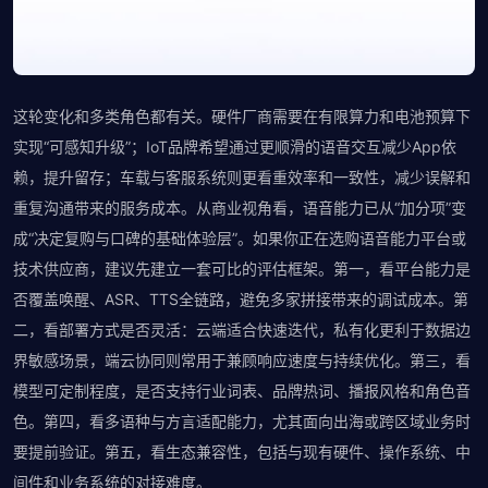
这轮变化和多类角色都有关。硬件厂商需要在有限算力和电池预算下
实现“可感知升级”；IoT品牌希望通过更顺滑的语音交互减少App依
赖，提升留存；车载与客服系统则更看重效率和一致性，减少误解和
重复沟通带来的服务成本。从商业视角看，语音能力已从“加分项”变
成“决定复购与口碑的基础体验层”。如果你正在选购语音能力平台或
技术供应商，建议先建立一套可比的评估框架。第一，看平台能力是
否覆盖唤醒、ASR、TTS全链路，避免多家拼接带来的调试成本。第
二，看部署方式是否灵活：云端适合快速迭代，私有化更利于数据边
界敏感场景，端云协同则常用于兼顾响应速度与持续优化。第三，看
模型可定制程度，是否支持行业词表、品牌热词、播报风格和角色音
色。第四，看多语种与方言适配能力，尤其面向出海或跨区域业务时
要提前验证。第五，看生态兼容性，包括与现有硬件、操作系统、中
间件和业务系统的对接难度。