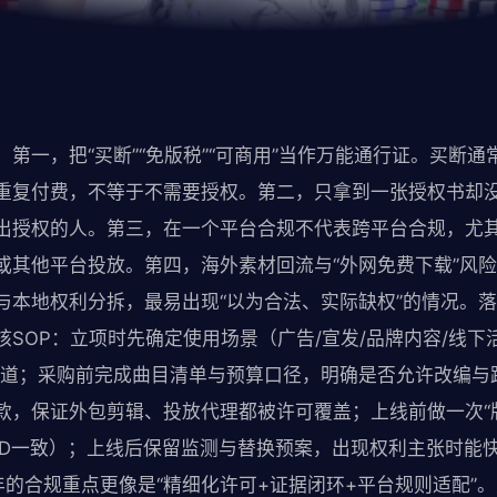
第一，把“买断”“免版税”“可商用”当作万能通行证。买断
重复付费，不等于不需要授权。第二，只拿到一张授权书却
出授权的人。第三，在一个平台合规不代表跨平台合规，尤
或其他平台投放。第四，海外素材回流与“外网免费下载”风
与本地权利分拆，最易出现“以为合法、实际缺权”的情况。
SOP：立项时先确定使用场景（广告/宣发/品牌内容/线下
渠道；采购前完成曲目清单与预算口径，明确是否允许改编与
款，保证外包剪辑、投放代理都被许可覆盖；上线前做一次“
ID一致）；上线后保留监测与替换预案，出现权利主张时能快
 年的合规重点更像是“精细化许可+证据闭环+平台规则适配”