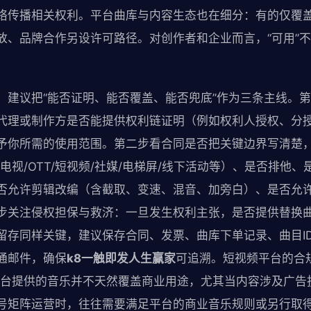
络传播相关权利。平台曲库与内容生态也在细分：有的仅覆
放、品牌合作另设许可路径。对创作者和企业而言，“可用”不
，建议把“能否证明、能否覆盖、能否兜底”作为三条主线。
代理或制作方是否能提供权利链证明（例如权利人授权、分
予你所需的使用范围。第二步看合同是否把关键边界写清楚
电视/OTT/短视频/社媒/电梯屏/线下活动等）、是否排他
否允许剪辑改编（含截取、变速、混音、加旁白）、是否允
步关注侵权担保与救济：一旦发生权利主张，是否提供替换
留存同样关键，建议保存合同、发票、曲库下单记录、曲目ID
通邮件，确保
k8一触即发人生赢家
可追溯。短视频平台的合
平台提供的音乐并不天然覆盖商业用途，尤其当内容涉及广告
号矩阵运营时，往往需要满足平台的商业音乐规则或另行取